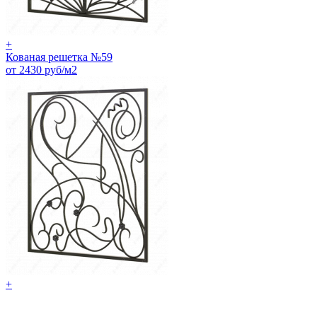
+
Кованая решетка №59
от 2430 руб/м2
+