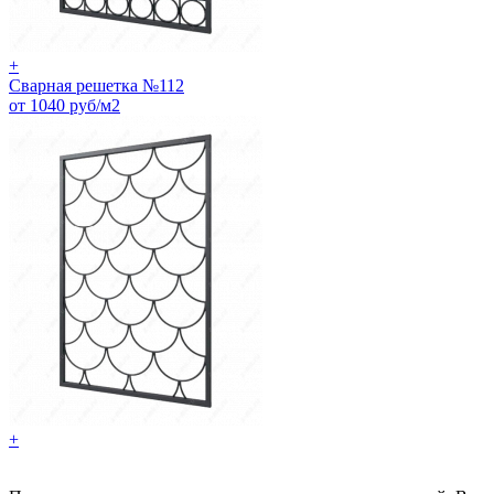
+
Сварная решетка №112
от 1040 руб/м2
+