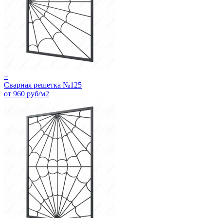
+
Сварная решетка №125
от 960 руб/м2