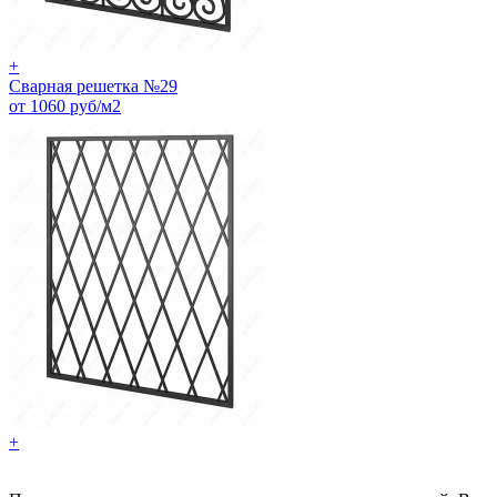
+
Сварная решетка №29
от 1060 руб/м2
+