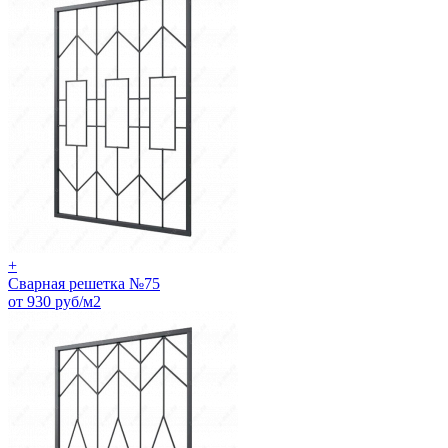
+
Сварная решетка №75
от 930 руб/м2