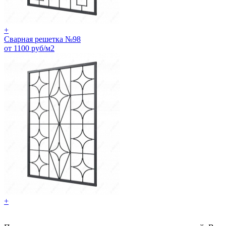
+
Сварная решетка №98
от 1100 руб/м2
+