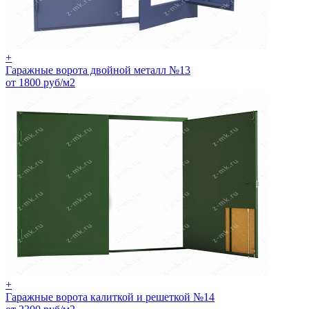
+
Гаражные ворота двойной металл №13
от 1800 руб/м2
+
Гаражные ворота калиткой и решеткой №14