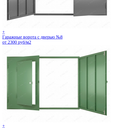
+
Гаражные ворота с дверью №8
от 2300 руб/м2
+