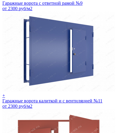
Гаражные ворота с ответной рамой №9
от 2300 руб/м2
+
Гаражные ворота калиткой и с вентиляцией №11
от 2300 руб/м2