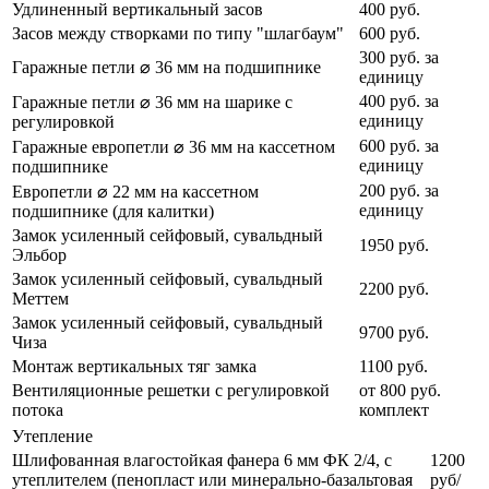
Удлиненный вертикальный засов
400 руб.
Засов между створками по типу "шлагбаум"
600 руб.
300 руб. за
Гаражные петли ⌀ 36 мм на подшипнике
единицу
400 руб. за
Гаражные петли ⌀ 36 мм на шарике с
единицу
регулировкой
600 руб. за
Гаражные европетли ⌀ 36 мм на кассетном
единицу
подшипнике
200 руб. за
Европетли ⌀ 22 мм на кассетном
единицу
подшипнике (для калитки)
Замок усиленный сейфовый, сувальдный
1950 руб.
Эльбор
Замок усиленный сейфовый, сувальдный
2200 руб.
Меттем
Замок усиленный сейфовый, сувальдный
9700 руб.
Чиза
Монтаж вертикальных тяг замка
1100 руб.
Вентиляционные решетки с регулировкой
от 800 руб.
потока
комплект
Утепление
Шлифованная влагостойкая фанера 6 мм ФК 2/4, с
1200
утеплителем (пенопласт или минерально-базальтовая
руб/