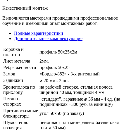
Качественный монтаж
Выполняется мастерами прошедшими профессиональное
обучение и имеющими опыт монтажных работ.
Полные характеристики
Дополнительные комплектующие
Коробка и
профиль 50х25х2м
полотно
Лист металла
2мм.
Ребра жесткости
профиль 50х25
Замок
«Бордер-852» - 3-х ригельный
Задвижки
⌀ 20 мм - 2 шт.
Бронеполоса по
на рабочей створке, стальная полоса
прихлопу
шириной 40 мм, толщиной 4 мм
Петли на
"стандарт", гаражные ⌀ 36 мм - 4 ед. (на
створках
подшипниках +300 руб. за единицу)
Противосъемные
угол 50х50 (по заказу)
блокираторы
Шумо-тепло
пенопласт или минерально-базальтовая
изоляция
плита 50 мм)