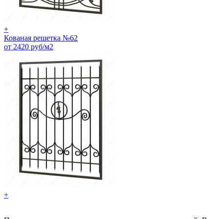
+
Кованая решетка №62
от 2420 руб/м2
+