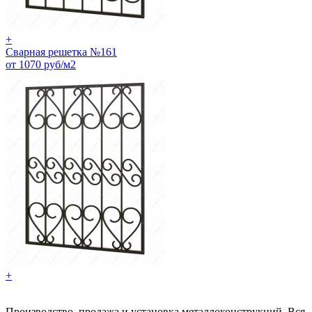
+
Сварная решетка №161
от 1070 руб/м2
+
Производство, продажа и установка металлоконструкций. Вся