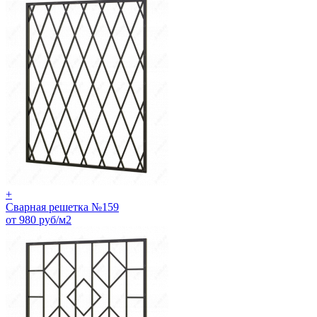
+
Сварная решетка №159
от 980 руб/м2