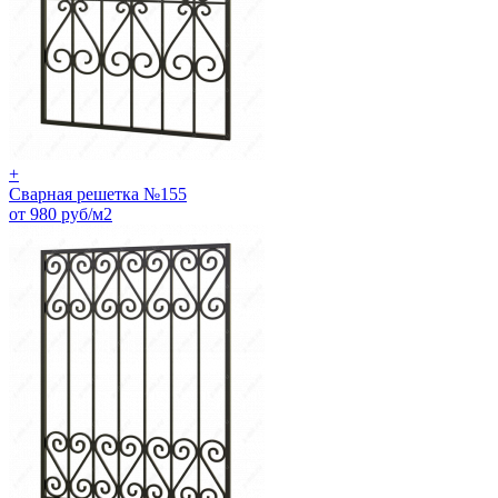
+
Сварная решетка №155
от 980 руб/м2