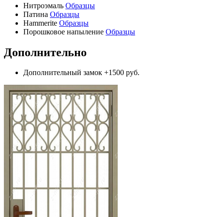
Нитроэмаль
Образцы
Патина
Образцы
Hammerite
Образцы
Порошковое напыление
Образцы
Дополнительно
Дополнительный замок
+1500 руб.